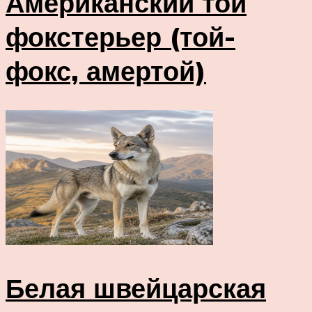
Американский той
фокстерьер (той-
фокс, амертой)
Белая швейцарская