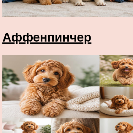
Аффенпинчер