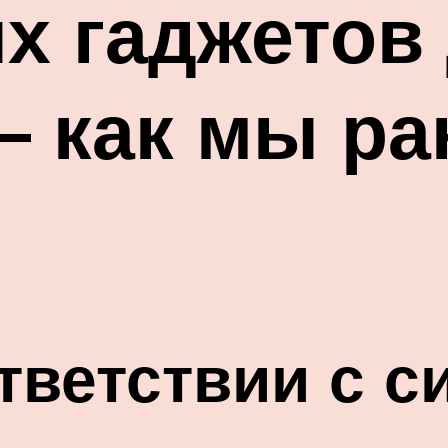
х гаджетов
 как мы ра
тветствии с с