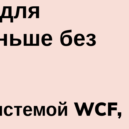
 для
ньше без
истемой WCF,