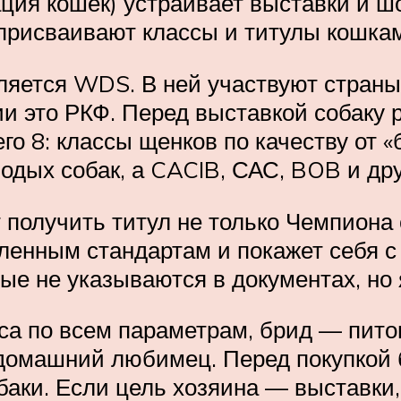
ия кошек) устраивает выставки и шо
присваивают классы и титулы кошкам
ляется WDS. В ней участвуют страны
ии это РКФ. Перед выставкой собаку 
его 8: классы щенков по качеству от 
одых собак, а CACIB, САС, BOB и дру
получить титул не только Чемпиона 
вленным стандартам и покажет себя с
орые не указываются в документах, 
пса по всем параметрам, брид — пито
 домашний любимец. Перед покупкой
обаки. Если цель хозяина — выставки,