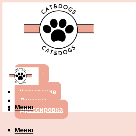
Собаки
Кошки
Кормление
Лечение
Меню
Дрессировка
Меню