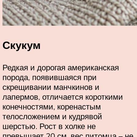
Скукум
Редкая и дорогая американская
порода, появившаяся при
скрещивании манчкинов и
лапермов, отличается короткими
конечностями, коренастым
телосложением и кудрявой
шерстью. Рост в холке не
превышает 20 см, вес питомца – не