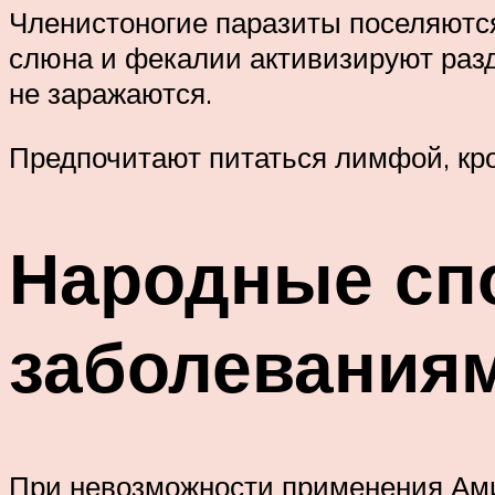
Членистоногие паразиты поселяются
слюна и фекалии активизируют разд
не заражаются.
Предпочитают питаться лимфой, кр
Народные сп
заболевания
При невозможности применения Ами