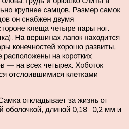
Голова, грудь и брюшко слиты в
льно крупнее самцов. Размер самок
мцов он снабжен двумя
тороне клеща четыре пары ног.
апка). На вершинах лапок находится
ары конечностей хорошо развиты,
е,расположены на коротких
в — на всех четырех. Хоботок
тся отслоившимися клетками
Самка откладывает за жизнь от
 оболочкой, длиной 0,18- 0,2 мм и