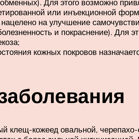
обменных). Для этого возможно прив
летированной или инъекционной форм
нацелено на улучшение самочувствия
болезненность и покраснение). Для э
коза;
стояния кожных покровов назначаетс
заболевания
чный клещ-кожеед овальной, черепахо