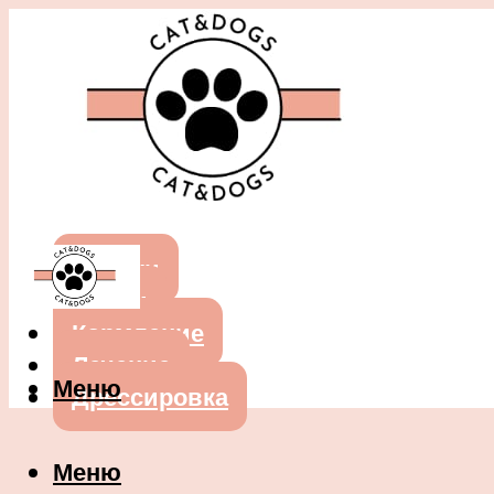
Собаки
Кошки
Кормление
Лечение
Меню
Дрессировка
Меню