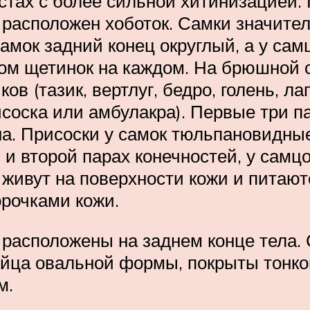
стах с более сильной хитинизацией. 
 расположен хоботок. Самки значите
 самок задний конец округлый, а у са
ом щетинок на каждом. На брюшной с
ов (тазик, вертлуг, бедро, голень, л
исоска или амбулакра). Первые три п
на. Присоски у самок тюльпановидны
и второй парах конечностей, у самцо
 живут на поверхности кожи и питаю
рочками кожи.
 расположены на заднем конце тела. 
Яйца овальной формы, покрыты тонкой
м.