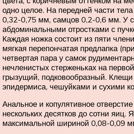
цвета, с коричневым оттенком на ме
одно целое. На передней части тела
0,32-0,75 мм, самцов 0,2-0,6 мм. У
абдоминальными отростками с пучк
Каждая ножка состоит из пяти членик
мягкая перепончатая предлапка (пр
четвертая пара у самок рудиментар
нечленистых стерженьках на первой 
грызущий, подковообразный. Клещи
эпидермиса, чешуйками и сухими ко
Анальное и копулятивное отверстие
нескольких десятков до сотни яиц. 
максимальной шириной 0,08-0,09 м