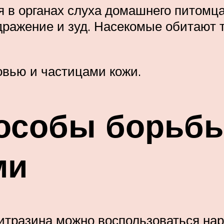
 в органах слуха домашнего питомца
ражение и зуд. Насекомые обитают т
овью и частицами кожи.
особы борьбы
ми
тразина можно воспользоваться на