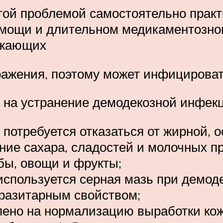
этой проблемой самостоятельно прак
мощи и длительном медикаментозном
ужающих
ражения, поэтому может инфицироват
 на устранение демодекозной инфекци
потребуется отказаться от жирной, о
ние сахара, сладостей и молочных п
бы, овощи и фрукты;
используется серная мазь при демод
разитарным свойством;
лено на нормализацию выработки ко