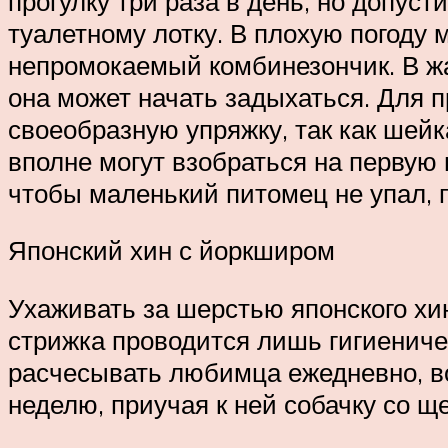
прогулку три раза в день, но допус
туалетному лотку. В плохую погоду 
непромокаемый комбинезончик. В жар
она может начать задыхаться. Для п
своеобразную упряжку, так как шейка
вполне могут взобраться на первую 
чтобы маленький питомец не упал, 
Японский хин с йоркширом
Ухаживать за шерстью японского хин
стрижка проводится лишь гигиениче
расчесывать любимца ежедневно, во
неделю, приучая к ней собачку со щ