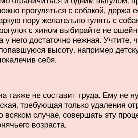
тимо ограничиться и одним выгулом, 
можно прогуляться с собакой, держа 
кую пору желательно гулять с собако
рогулок с хином выбирайте не ошейн
 у него достаточно нежная. Учтите, ч
попавшуюся высоту, например детску
покалечив себя.
а также не составит труда. Ему не 
ская, требующая только удаления о
 всяком случае, совершать эту проце
енячьего возраста.