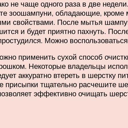
ко не чаще одного раза в две недел
уйте зоошампуни, обладающие, кроме
ми свойствами. После мытья шампу
шится и будет приятно пахнуть. Посл
простудился. Можно воспользоватьс
ожно применить сухой способ очистк
ошком. Некоторые владельцы исполь
дует аккуратно втереть в шерстку пит
сле присыпки тщательно расчешите ше
позволяет эффективно очищать шерст