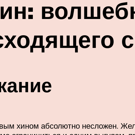
хин: волшеб
сходящего 
жание
вым хином абсолютно несложен. Жела