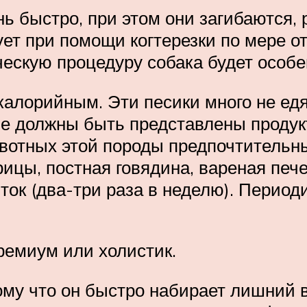
ень быстро, при этом они загибаются,
ет при помощи когтерезки по мере от
ическую процедуру собака будет особе
алорийным. Эти песики много не едят
не должны быть представлены проду
ивотных этой породы предпочтительн
ицы, постная говядина, вареная пече
ток (два-три раза в неделю). Период
ремиум или холистик.
му что он быстро набирает лишний в