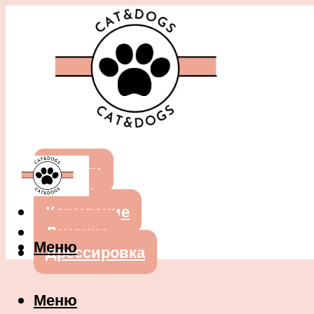
Собаки
Кошки
Кормление
Лечение
Меню
Дрессировка
Меню