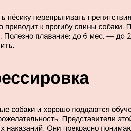
ять пёсику перепрыгивать препятстви
о приводит к прогибу спины собаки. 
 Полезно плавание: до 6 мес. — до 20
ить.
рессировка
ые собаки и хорошо поддаются обуч
желательность. Представители этой
их наказаний. Они прекрасно понима