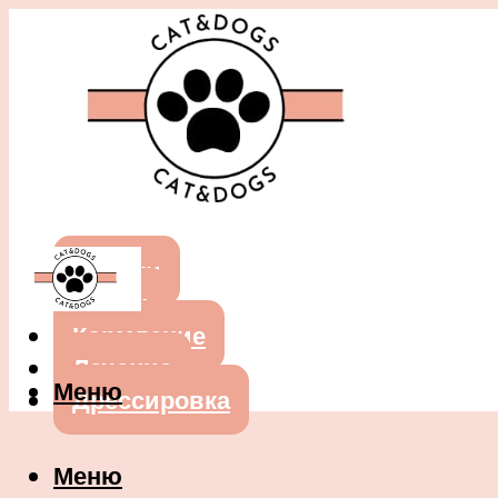
Собаки
Кошки
Кормление
Лечение
Меню
Дрессировка
Меню