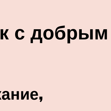
к с добрым
ание,