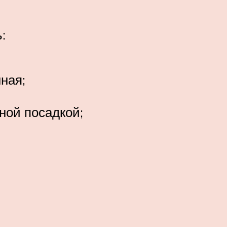
:
ная;
ной посадкой;