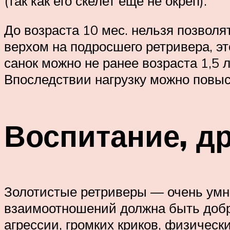
(так как его скелет ещё не окреп).
До возраста 10 мес. нельзя позвол
верхом на подросшего ретривера, эт
санок можно не ранее возраста 1,5 л.
Впоследствии нагрузку можно повыс
Воспитание, д
Золотистые ретриверы — очень умн
взаимоотношений должна быть добро
агрессии, громких криков, физическ