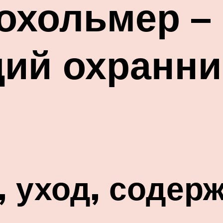
охольмер –
ий охранни
 уход, содерж