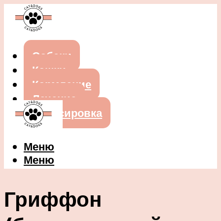
Собаки
Кошки
Кормление
Лечение
Дрессировка
Меню
Меню
Гриффон