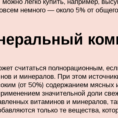
ки можно легко купить, например, вы
 совсем немного — около 5% от общег
неральный ком
может считаться полнорационным, есл
ов и минералов. При этом источники
ким (от 50%) содержанием мясных и
 применением значительной доли свеж
авленных витаминов и минералов, т
обавляются только те вещества, кото