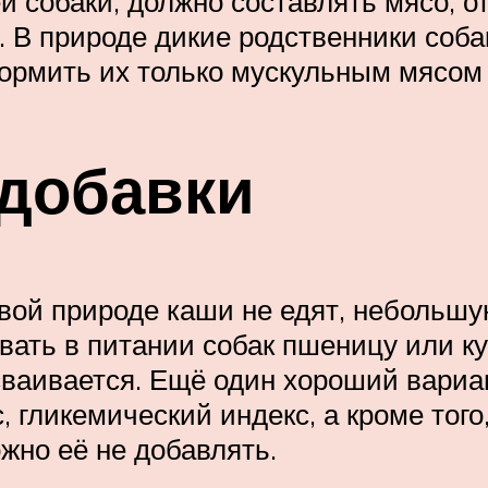
 собаки, должно составлять мясо, о
). В природе дикие родственники соб
кормить их только мускульным мясом
добавки
ивой природе каши не едят, небольшу
ать в питании собак пшеницу или ку
сваивается. Ещё один хороший вариан
, гликемический индекс, а кроме тог
ожно её не добавлять.