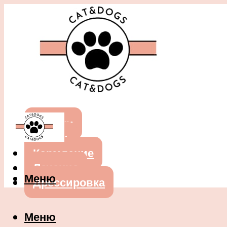
Собаки
Кошки
Кормление
Лечение
Меню
Дрессировка
Меню