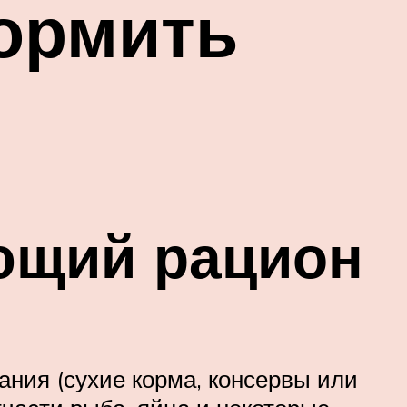
кормить
ющий рацион
тания (сухие корма, консервы или