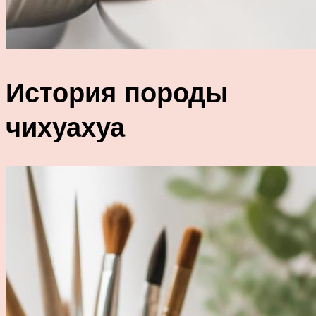
История породы
чихуахуа