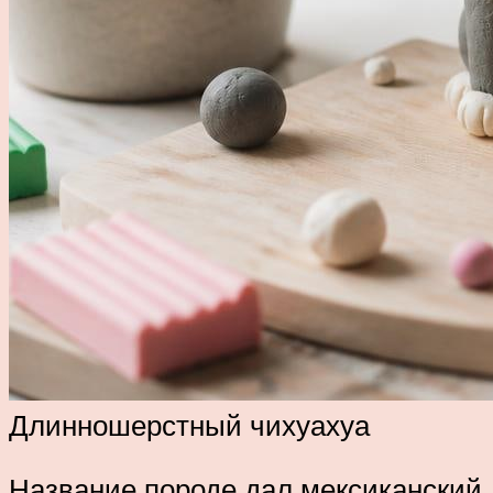
Длинношерстный чихуахуа
Название породе дал мексиканский