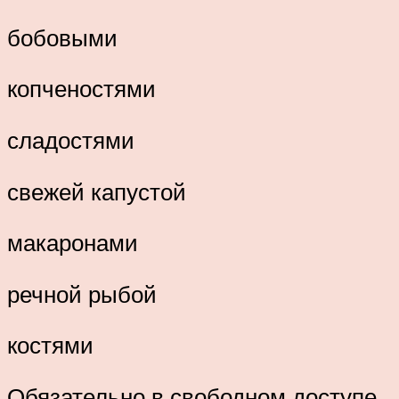
бобовыми
копченостями
сладостями
свежей капустой
макаронами
речной рыбой
костями
Обязательно в свободном доступе