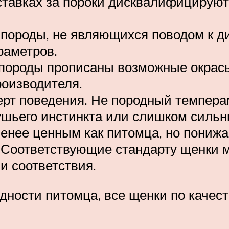
ставках за пороки дисквалифицируют
 породы, не являющихся поводом к 
раметров.
 породы прописаны возможные окрасы
роизводителя.
ерт поведения. Не породный темперам
тушьего инстинкта или слишком силь
менее ценным как питомца, но понижа
 Соответствующие стандарту щенки м
и соответствия.
ности питомца, все щенки по качеств