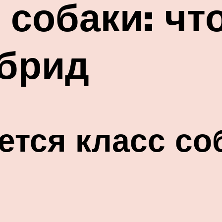
 собаки: что
 брид
тся класс соб