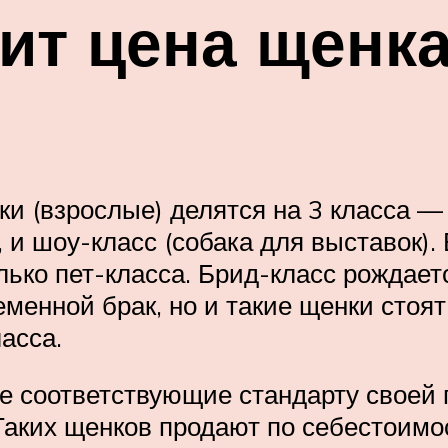
сит цена щенк
аки (взрослые) делятся на 3 класса 
, и шоу-класс (собака для выставок)
олько пет-класса. Брид-класс рождае
менной брак, но и такие щенки стоят
асса.
не соответствующие стандарту свое
их щенков продают по себестоимост