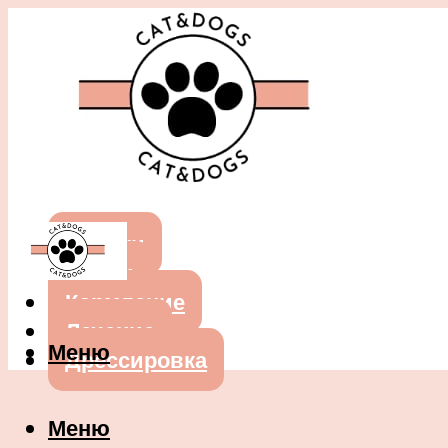
Собаки
Кошки
Кормление
Лечение
Меню
Дрессировка
Меню