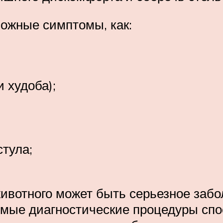
вожные симптомы, как:
 худоба);
стула;
животного может быть серьезное забо
димые диагностические процедуры с