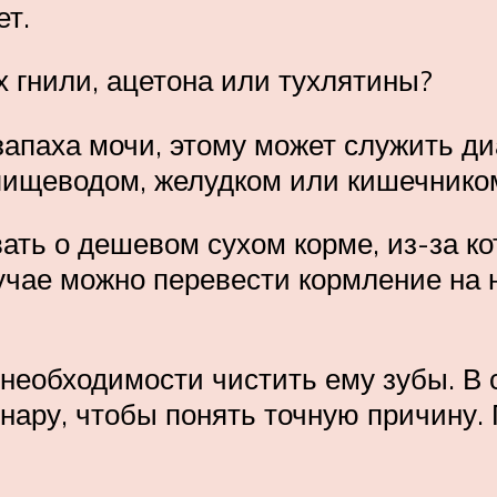
ет.
ах гнили, ацетона или тухлятины?
запаха мочи, этому может служить диа
 пищеводом, желудком или кишечнико
ать о дешевом сухом корме, из-за ко
учае можно перевести кормление на 
о необходимости чистить ему зубы. В
инару, чтобы понять точную причину.