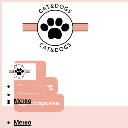
Собаки
Кошки
Кормление
Лечение
Меню
Дрессировка
Меню