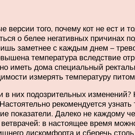
версии того, почему кот не ест и тол
ться о белее негативных причинах по
ишь заметнее с каждым днем – трево
повышена температура вследствие от
но иметь дома специальный ректаль
одимости измерять температуру пито
ли в них подозрительных изменений?
астоятельно рекомендуется узнать т
гие показатели. Далеко не каждому че
ветврачей: в настоящее время можн
ишнего дискомфорта и сберечь столь