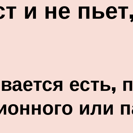
ст и не пьет
вается есть, п
ионного или п