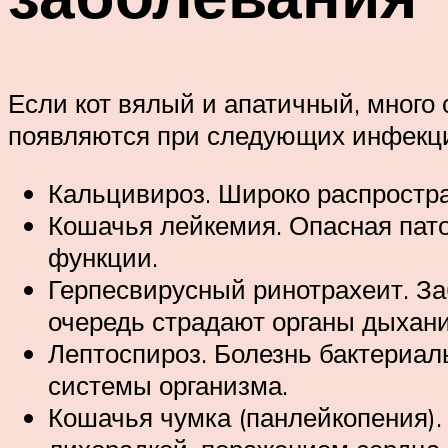
Если кот вялый и апатичный, много 
появляются при следующих инфекц
Кальцивироз. Широко распростр
Кошачья лейкемия. Опасная пато
функции.
Герпесвирусный ринотрахеит. За
очередь страдают органы дыхания
Лептоспироз. Болезнь бактериаль
системы организма.
Кошачья чумка (панлейкопения)