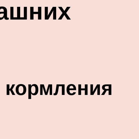
машних
 кормления