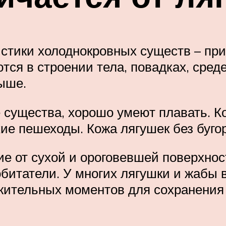
стики холоднокровных существ – при
ся в строении тела, повадках, сред
ыше.
е существа, хорошо умеют плавать. К
хие пешеходы. Кожа лягушек без буго
ие от сухой и ороговевшей поверхнос
обитатели. У многих лягушки и жабы
ожительных моментов для сохранения