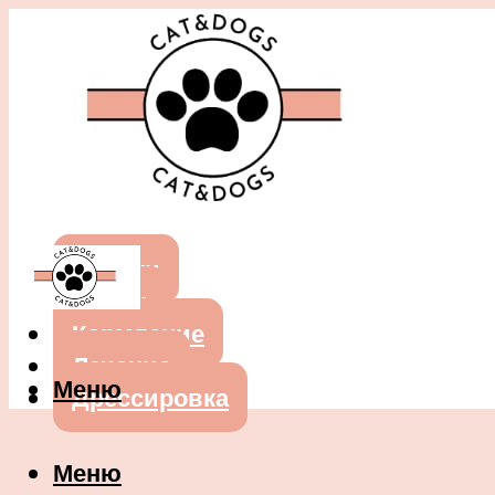
Собаки
Кошки
Кормление
Лечение
Меню
Дрессировка
Меню