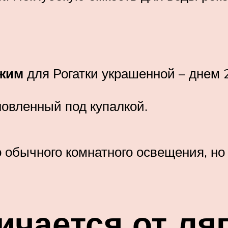
жим
для Рогатки украшенной – днем 
новленный под купалкой.
о обычного комнатного освещения, н
ичается от ля