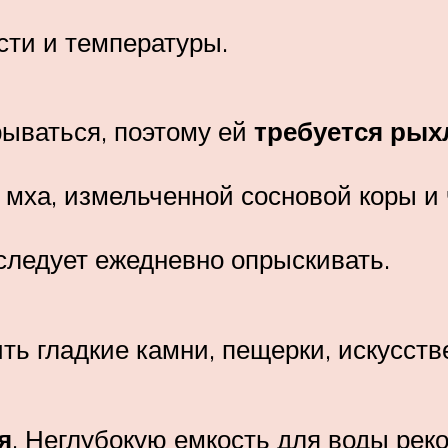
сти и температуры.
рываться, поэтому ей
требуется рых
о мха, измельченной сосновой коры и
следует ежедневно опрыскивать.
ить гладкие камни, пещерки, искусст
я
. Неглубокую емкость для воды рек