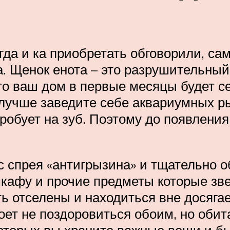
гда и ка приобретать обговорили, са
а. Щенок енота – это разрушительны
что ваш дом в первые месяцы будет с
– лучше заведите себе аквариумных р
 пробует на зуб. Поэтому до появлени
с спрея «антигрызина» и тщательно о
шкафу и прочие предметы которые зве
 отселены и находиться вне досягае
оет не поздоровиться обоим, но обит