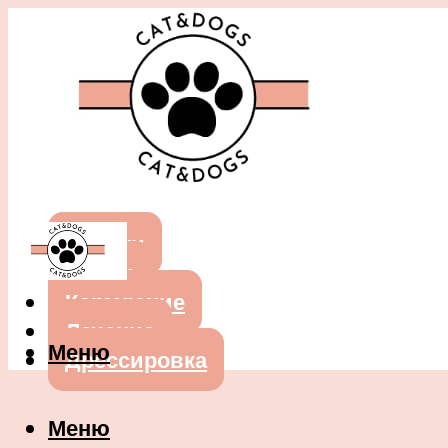
Собаки
Кошки
Кормление
Лечение
Меню
Дрессировка
Меню