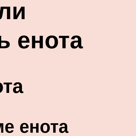
 ли
ь енота
ота
ме енота