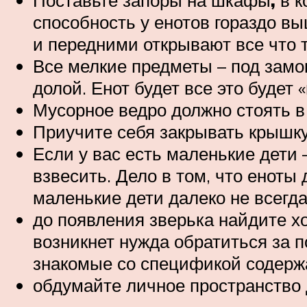
Поставьте запоры на шкафы
,
в к
способность у енотов гораздо вы
и передними открывают все что 
Все мелкие предметы – под замо
долой. Енот будет все это будет
Мусорное ведро должно стоять в
Приучите себя закрывать крышку 
Если у вас есть маленькие дети 
взвесить. Дело в том, что еноты
маленькие дети далеко не всегд
до появления зверька найдите х
возникнет нужда обратиться за 
знакомые со спецификой содерж
обдумайте личное пространство дл