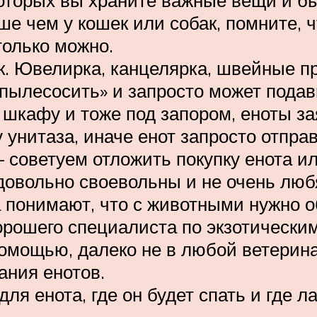
оторых вы храните важные вещи и 
ше чем у кошек или собак, помните, 
только можно.
к. Ювелирка, канцелярка, швейные пр
 «пылесосить» и запросто может подав
 шкафу и тоже под запором, еноты з
унитаза, иначе енот запросто отправ
– советуем отложить покупку енота и
 довольно своевольны и не очень люб
а понимают, что с животными нужно 
орошего специалиста по экзотическим
помощью, далеко не в любой ветерин
ания енотов.
я енота, где он будет спать и где ла