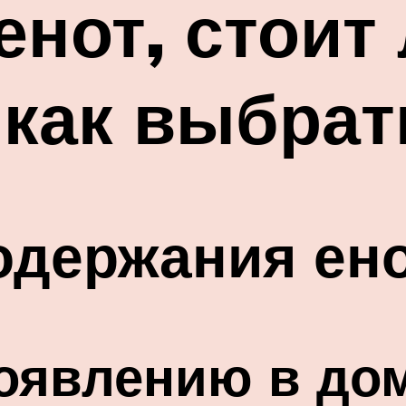
нот, стоит
 как выбрат
одержания ен
появлению в до