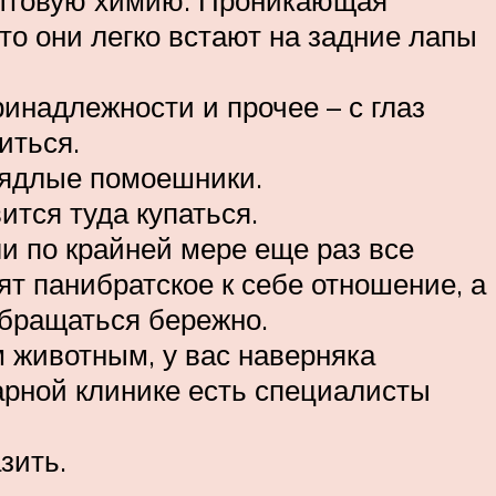
бытовую химию. Проникающая
что они легко встают на задние лапы
инадлежности и прочее – с глаз
иться.
аядлые помоешники.
ится туда купаться.
ли по крайней мере еще раз все
ят панибратское к себе отношение, а
обращаться бережно.
 животным, у вас наверняка
арной клинике есть специалисты
зить.