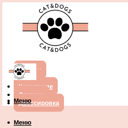
Собаки
Кошки
Кормление
Лечение
Меню
Дрессировка
Меню