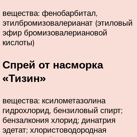
вещества: фенобарбитал,
этилбромизовалерианат (этиловый
эфир бромизовалериановой
кислоты)
Спрей от насморка
«Тизин»
вещества: ксилометазолина
гидрохлорид, бензиловый спирт;
бензалкония хлорид; динатрия
эдетат; хлористоводородная