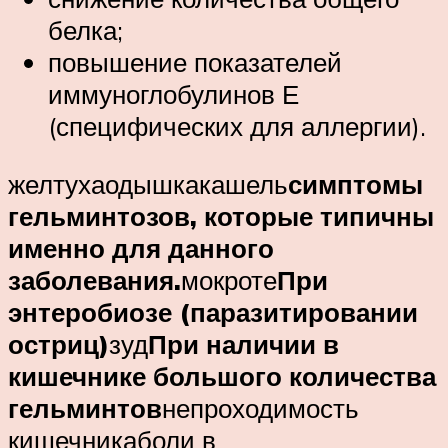
белка;
повышение показателей
иммуноглобулинов Е
(специфических для аллергии).
желтухаодышкакашель
симптомы
гельминтозов, которые типичны
именно для данного
заболевания.
мокроте
При
энтеробиозе (паразитировании
остриц)
зуд
При наличии в
кишечнике большого количества
гельминтов
непроходимость
кишечникаболи в