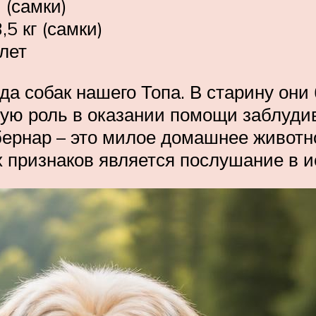
 (самки)
,5 кг (самки)
лет
да собак нашего Топа. В старину они
шую роль в оказании помощи заблуд
ернар – это милое домашнее животн
 признаков является послушание в и