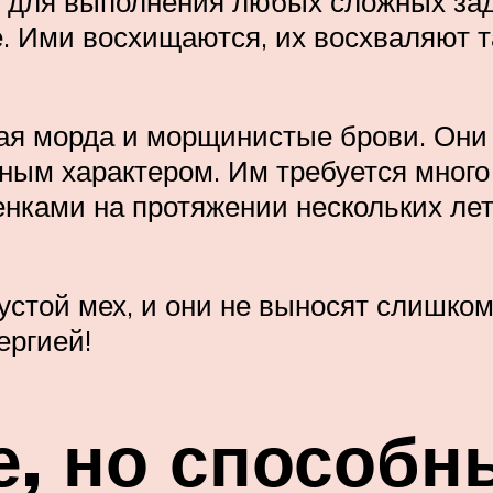
для выполнения любых сложных задач
. Ими восхищаются, их восхваляют 
кая морда и морщинистые брови. Они
ным характером. Им требуется много
ками на протяжении нескольких лет. 
густой мех, и они не выносят слишко
ергией!
, но способн