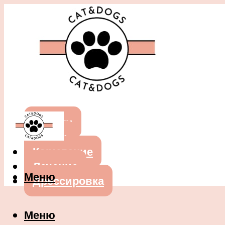
Собаки
Кошки
Кормление
Лечение
Меню
Дрессировка
Меню