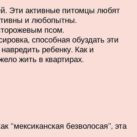
ей. Эти активные питомцы любят
активны и любопытны.
 сторожевым псом.
сировка, способная обуздать эти
навредить ребенку. Как и
жело жить в квартирах.
ак “мексиканская безволосая”, эта