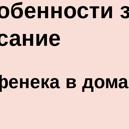
собенности 
сание
фенека в дом