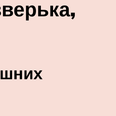
зверька,
ашних