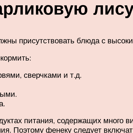
арликовую лис
олжны присутствовать блюда с высок
кормить:
ями, сверчками и т.д.
лыми.
а.
одуктах питания, содержащих много в
ния. Поэтому фенеку следует включа