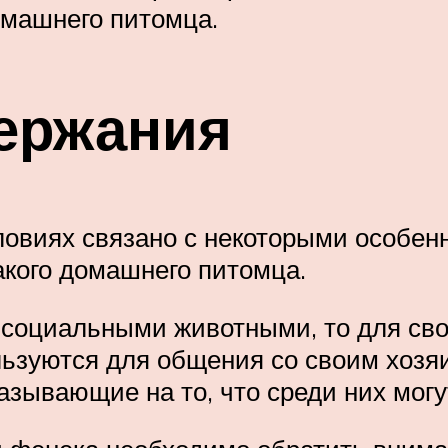
омашнего питомца.
ержания
овиях связано с некоторыми особенн
кого домашнего питомца.
 социальными животными, то для сво
льзуются для общения со своим хозя
азывающие на то, что среди них могу