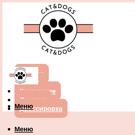
Собаки
Кошки
Кормление
Лечение
Меню
Дрессировка
Меню