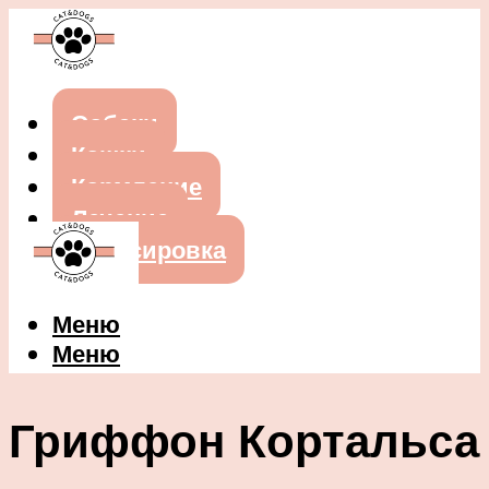
Собаки
Кошки
Кормление
Лечение
Дрессировка
Меню
Меню
Гриффон Кортальса