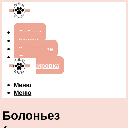
Собаки
Кошки
Кормление
Лечение
Дрессировка
Меню
Меню
Болоньез