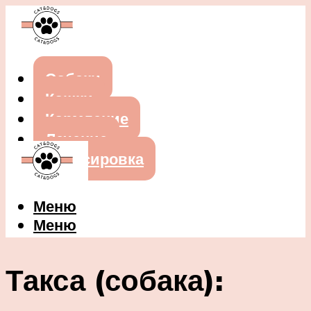
Собаки
Кошки
Кормление
Лечение
Дрессировка
Меню
Меню
Такса (собака):