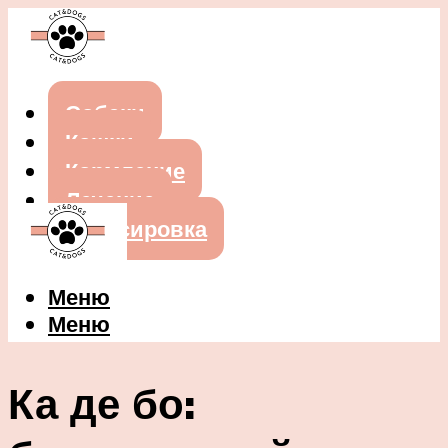
Собаки
Кошки
Кормление
Лечение
Дрессировка
Меню
Меню
Ка де бо: