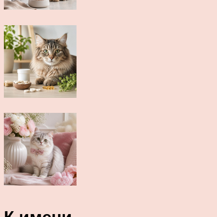
К имени