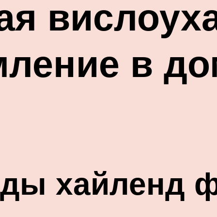
я вислоуха
мление в д
оды хайленд 