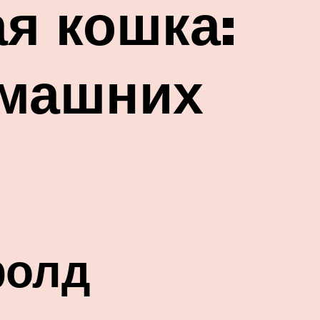
я кошка:
омашних
фолд