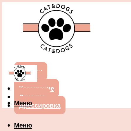
Собаки
Кошки
Кормление
Лечение
Меню
Дрессировка
Меню