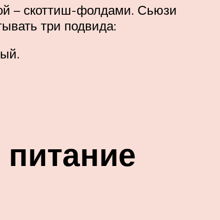
ой – скоттиш-фолдами. Сьюзи
тывать три подвида:
ный.
 питание