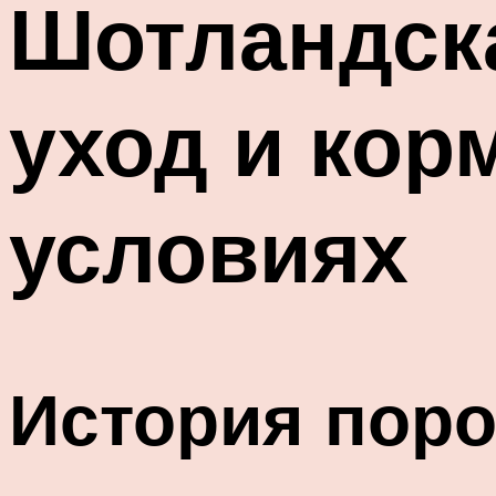
Шотландска
уход и кор
условиях
История пор