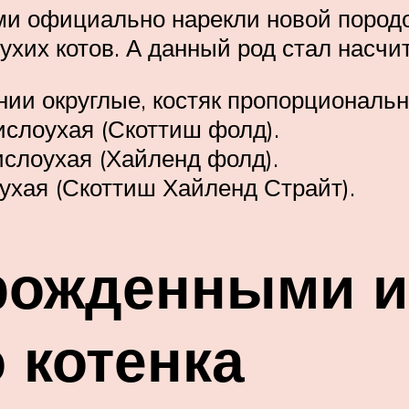
ми официально нарекли новой пород
ухих котов. А данный род стал насчи
ии округлые, костяк пропорциональ
слоухая (Скоттиш фолд).
слоухая (Хайленд фолд).
ухая (Скоттиш Хайленд Страйт).
рожденными и
 котенка