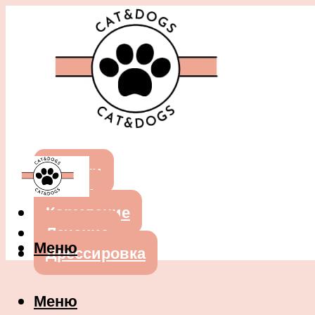
Собаки
Кошки
Кормление
Лечение
Меню
Дрессировка
Меню