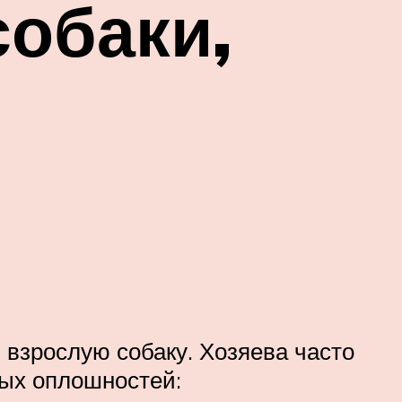
собаки,
и взрослую собаку. Хозяева часто
ных оплошностей: