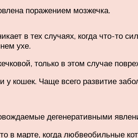
овлена поражением мозжечка.
икает в тех случаях, когда что-то си
нем ухе.
жечковой, только в этом случае повр
 у кошек. Чаще всего развитие забо
овождаемые дегенеративными явлени
о в марте, когда любвеобильные кот