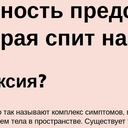
ность пред
орая спит н
ксия?
то так называют комплекс симптомов
м тела в пространстве. Существует т