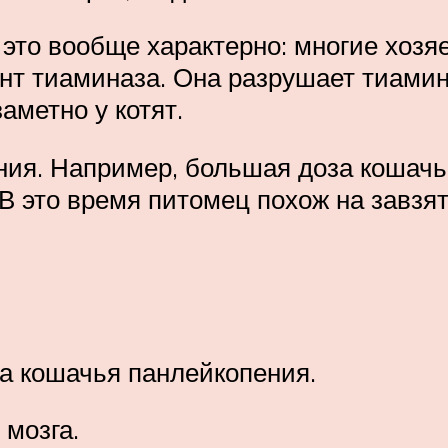
 это вообще характерно: многие хозя
т тиаминаза. Она разрушает тиамин, 
аметно у котят.
ения. Например, большая доза кошач
 В это время питомец похож на завзят
на кошачья панлейкопения.
 мозга.