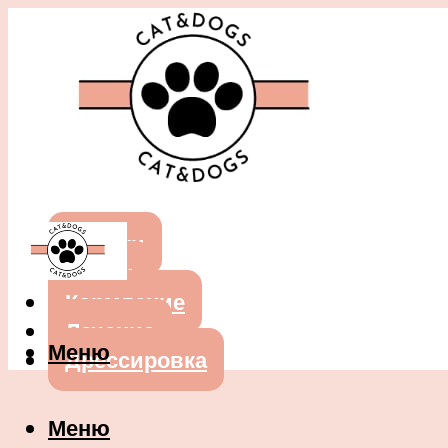
Собаки
Кошки
Кормление
Лечение
Меню
Дрессировка
Меню