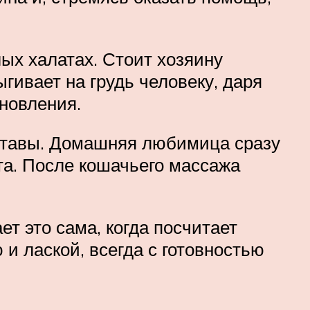
лых халатах. Стоит хозяину
гивает на грудь человеку, даря
ановления.
уставы. Домашняя любимица сразу
та. После кошачьего массажа
т это сама, когда посчитает
и лаской, всегда с готовностью