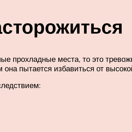
асторожиться
ные прохладные места, то это тревож
м она пытается избавиться от высоко
следствием: