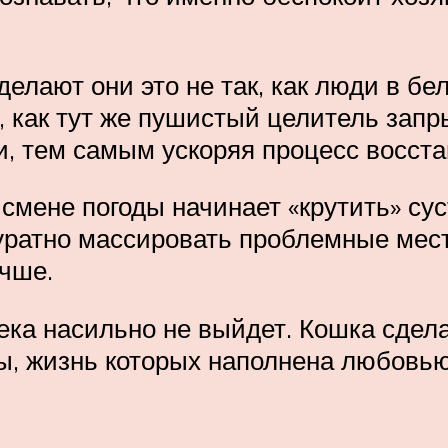
делают они это не так, как люди в бе
 как тут же пушистый целитель запры
хи, тем самым ускоряя процесс восст
 смене погоды начинает «крутить» с
ккуратно массировать проблемные мес
учше.
ка насильно не выйдет. Кошка сделае
ы, жизнь которых наполнена любовью 