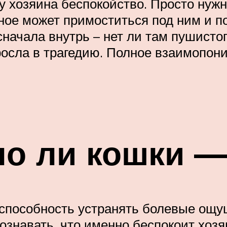
у хозяина беспокойство. Просто нуж
отное может примоститься под ним и 
начала внутрь – нет ли там пушистог
росла в трагедию. Полное взаимопони
о ли кошки —
 способность устранять болевые ощу
знавать, что именно беспокоит хозя