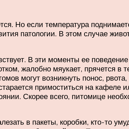
ся. Но если температура поднимаетс
звития патологии. В этом случае жив
вствует. В эти моменты ее поведение 
отком, жалобно мяукает, прячется в т
омов могут возникнуть понос, рвота, 
старается примоститься на кафеле и
тоянии. Скорее всего, питомице необ
зать в пакеты, коробки, кто-то умуд