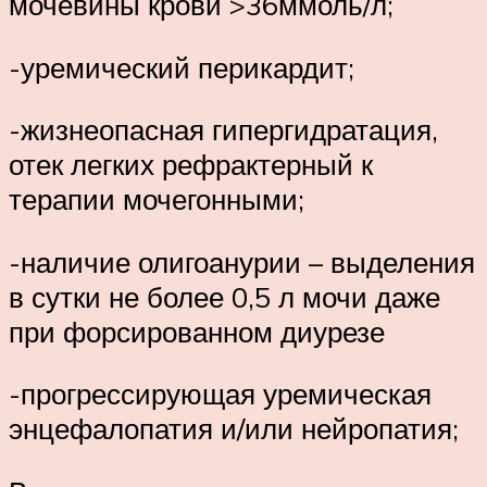
мочевины крови >36ммоль/л;
-уремический перикардит;
-жизнеопасная гипергидратация,
отек легких рефрактерный к
терапии мочегонными;
-наличие олигоанурии – выделения
в сутки не более 0,5 л мочи даже
при форсированном диурезе
-прогрессирующая уремическая
энцефалопатия и/или нейропатия;