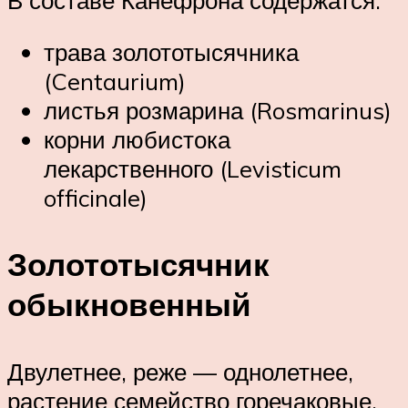
трава золототысячника
(Centaurium)
листья розмарина (Rosmarinus)
корни любистока
лекарственного (Levisticum
officinale)
Золототысячник
обыкновенный
Двулетнее, реже — однолетнее,
растение семейство горечаковые.