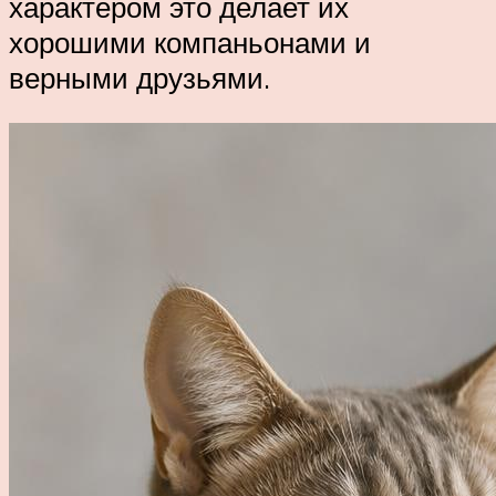
характером это делает их
хорошими компаньонами и
верными друзьями.