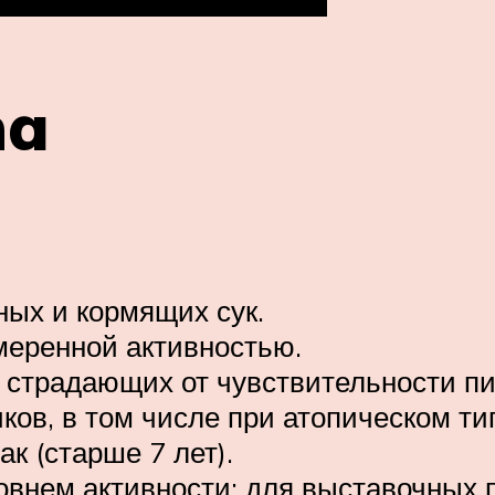
na
ных и кормящих сук.
умеренной активностью.
к, страдающих от чувствительности 
иков, в том числе при атопическом ти
к (старше 7 лет).
ровнем активности; для выставочных