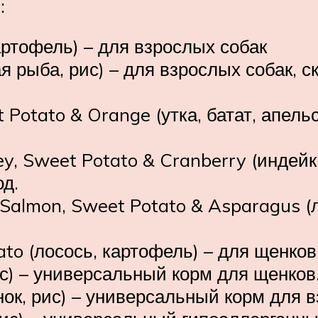
:
картофель) – для взрослых собак
лая рыба, рис) – для взрослых собак,
 Potato & Orange (утка, батат, апель
y, Sweet Potato & Cranberry (индейк
од.
 Salmon, Sweet Potato & Asparagus (л
to (лосось, картофель) – для щенков
ис) – универсальный корм для щенков
нок, рис) – универсальный корм для в