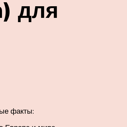
) для
ные факты: