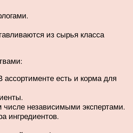
ологами.
отавливаются из сырья класса
твами:
В ассортименте есть и корма для
иенты.
м числе независимыми экспертами.
ра ингредиентов.