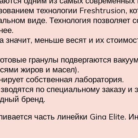
аются одним из самых современных 
зованием технологии Freshtrusion, к
ральном виде. Технология позволяет 
нее.
а значит, меньше весят и их стоимос
 готовые гранулы подвергаются вак
сями жиров и масел).
нирует собственная лаборатория.
зводятся по специальному заказу и 
одный бренд.
вливается часть линейки Gina Elite. 