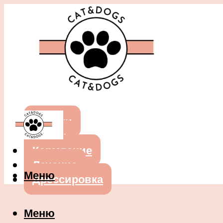
Собаки
Кошки
Кормление
Лечение
Меню
Дрессировка
Меню