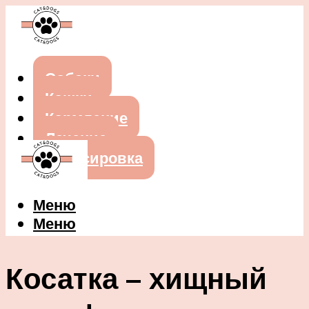
Собаки
Кошки
Кормление
Лечение
Дрессировка
Меню
Меню
Косатка – хищный