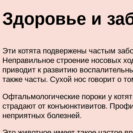
Здоровье и за
Эти котята подвержены частым забо
Неправильное строение носовых ход
приводит к развитию воспалительны
также часты. Сухой нос говорит о то
Офтальмологические пороки у котят 
страдают от конъюнктивитов. Профи
неприятных болезней.
Это животное имеет такое частое в