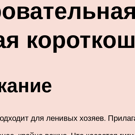
овательная
ая коротко
жание
подходит для ленивых хозяев. Прилаг