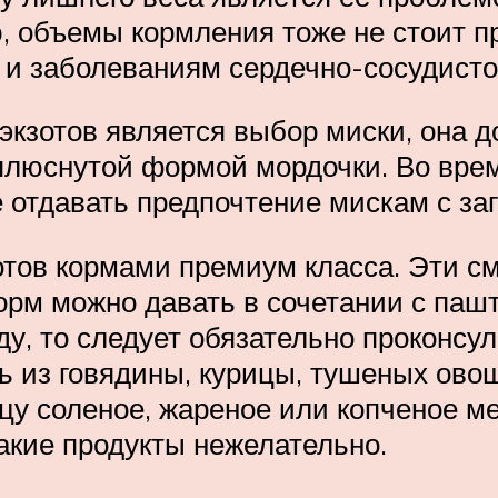
, объемы кормления тоже не стоит 
 и заболеваниям сердечно-сосудисто
экзотов является выбор миски, она 
плюснутой формой мордочки. Во вре
е отдавать предпочтение мискам с за
отов кормами премиум класса. Эти с
орм можно давать в сочетании с паш
у, то следует обязательно проконсу
ь из говядины, курицы, тушеных ово
цу соленое, жареное или копченое ме
акие продукты нежелательно.