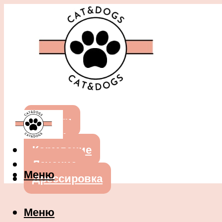
Собаки
Кошки
Кормление
Лечение
Меню
Дрессировка
Меню