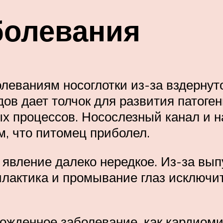
болевания
леваниям носоглотки из-за вздернут
ов дает толчок для развития патоген
х процессов. Носослезный канал и 
м, что питомец приболел.
явление далеко нередкое. Из-за вып
лактика и промывание глаз исключит
рожденное заболевание, как кардиом