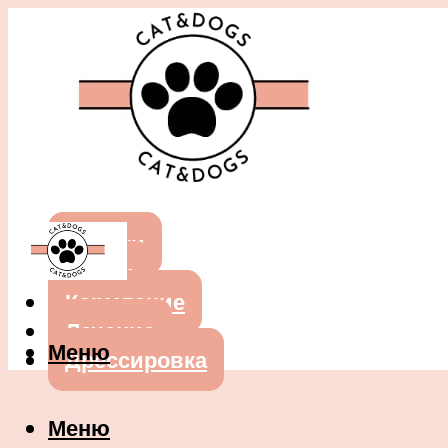
Собаки
Кошки
Кормление
Лечение
Меню
Дрессировка
Меню