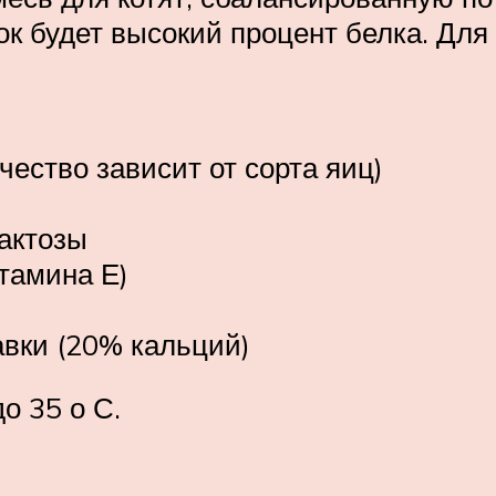
к будет высокий процент белка. Для 
чество зависит от сорта яиц)
лактозы
итамина Е)
вки (20% кальций)
о 35 о С.