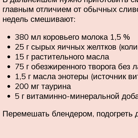
главным отличием от обычных сливо
недель смешивают:
380 мл коровьего молока 1,5 %
25 г сырых яичных желтков (коли
15 г растительного масла
75 г обезжиренного творога без 
1,5 г масла энотеры (источник в
200 мг таурина
5 г витаминно-минеральной доба
Перемешать блендером, подогреть д