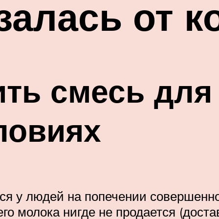
залась от к
ить смесь для 
ловиях
ся у людей на попечении совершенно 
 молока нигде не продается (достав