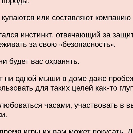
 породы.
 купаются или составляют компанию
тался инстинкт, отвечающий за защит
живать за свою «безопасность».
и будет вас охранять.
ит ни одной мыши в доме даже пробе
льзовать для таких целей как-то глуп
юбоваться часами, участвовать в вы
и.
время игры их вам может покусать. Да