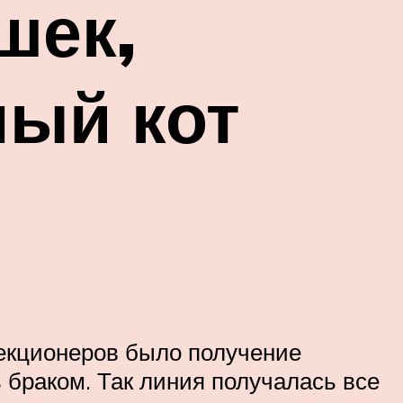
шек,
ный кот
екционеров было получение
 браком. Так линия получалась все