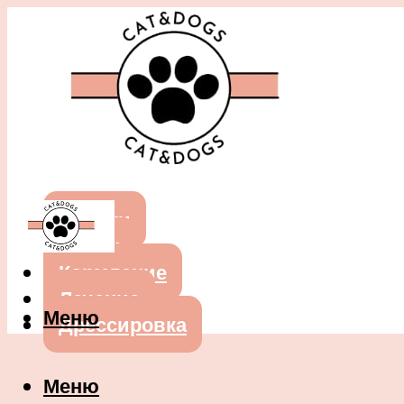
Собаки
Кошки
Кормление
Лечение
Меню
Дрессировка
Меню