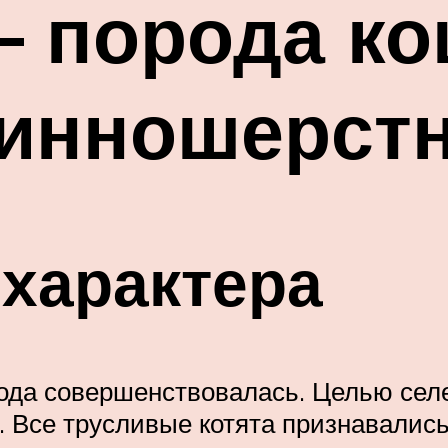
 порода ко
линношерст
характера
рода совершенствовалась. Целью сел
. Все трусливые котята признавались