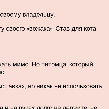
 своему владельцу.
у своего «вожака». Став для кота
жать мимо. Но питомца, который
о.
ставках, но никак не использовать
 и на руках долго не держите, не