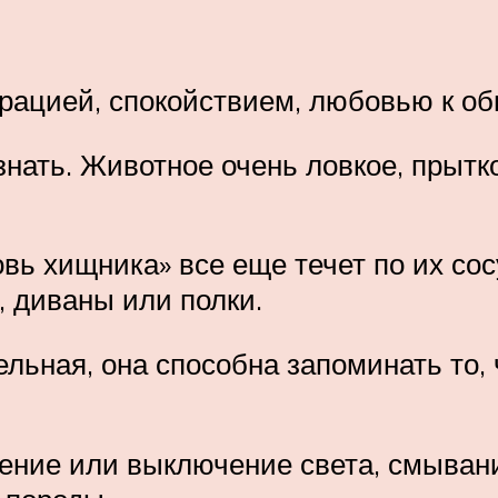
грацией, спокойствием, любовью к о
 знать. Животное очень ловкое, прыт
овь хищника» все еще течет по их со
 диваны или полки.
льная, она способна запоминать то, ч
ение или выключение света, смывани