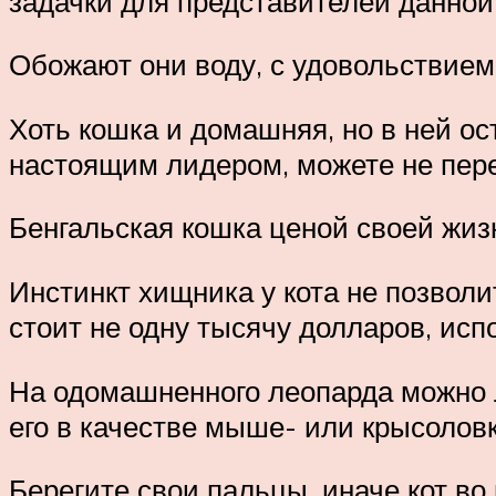
задачки для представителей данной
Обожают они воду, с удовольствием
Хоть кошка и домашняя, но в ней ос
настоящим лидером, можете не пере
Бенгальская кошка ценой своей жизн
Инстинкт хищника у кота не позвол
стоит не одну тысячу долларов, испо
На одомашненного леопарда можно л
его в качестве мыше- или крысоловк
Берегите свои пальцы, иначе кот во 