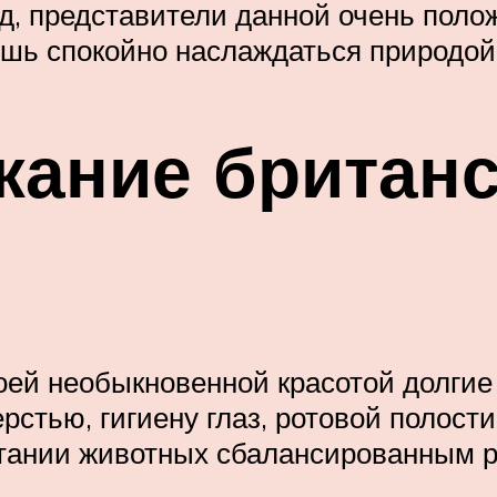
д, представители данной очень поло
лишь спокойно наслаждаться природой
жание британ
оей необыкновенной красотой долгие
стью, гигиену глаз, ротовой полости
итании животных сбалансированным 