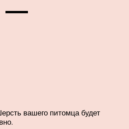
а —
Шерсть вашего питомца будет
вно.