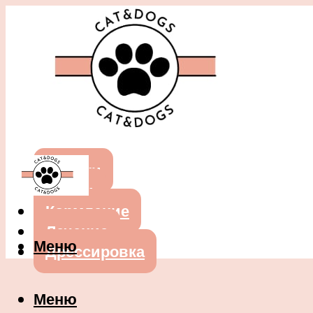
Собаки
Кошки
Кормление
Лечение
Меню
Дрессировка
Меню