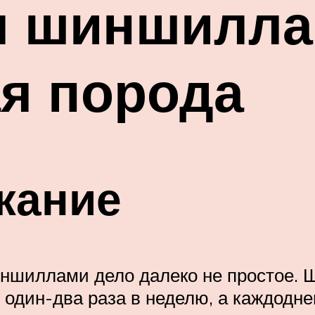
я шиншилл
я порода
жание
ншиллами дело далеко не простое. 
 один-два раза в неделю, а каждодне