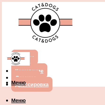
Собаки
Кошки
Кормление
Лечение
Меню
Дрессировка
Меню