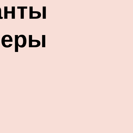
анты
меры