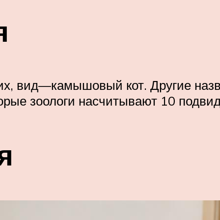
я
их, вид—камышовый кот. Другие назв
торые зоологи насчитывают 10 подвид
я