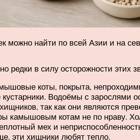
ек можно найти по всей Азии и на се
но редки в силу осторожности этих з
 камышовые коты, покрыта, непроход
 кустарники. Водоёмы с зарослями о
хищников, так как они являются пре
ры камышовым котам не по нраву. Хо
лотный мех и неприспособленность 
ще, эти хищники любят тепло.