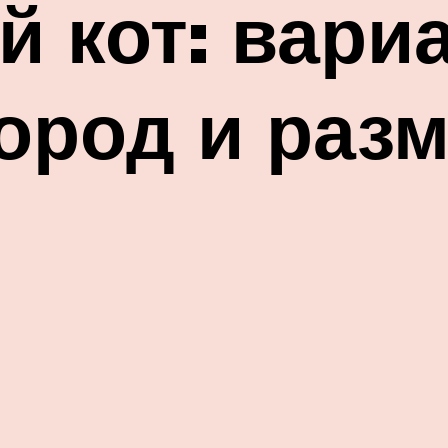
 кот: вари
ород и раз