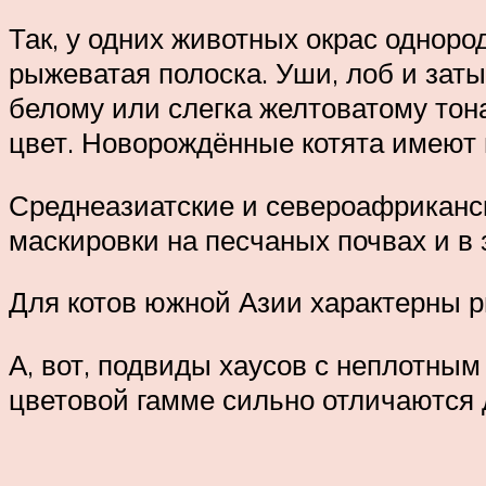
Так, у одних животных окрас одноро
рыжеватая полоска. Уши, лоб и заты
белому или слегка желтоватому тон
цвет. Новорождённые котята имеют 
Среднеазиатские и североафриканск
маскировки на песчаных почвах и в
Для котов южной Азии характерны р
А, вот, подвиды хаусов с неплотным
цветовой гамме сильно отличаются д