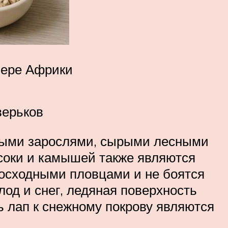
вере Африки
верьков
имыми зарослями, сырыми лесными
соки и камышей также являются
восходными пловцами и не боятся
лод и снег, ледяная поверхность
лап к снежному покрову являются