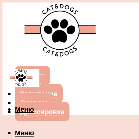
Собаки
Кошки
Кормление
Лечение
Меню
Дрессировка
Меню