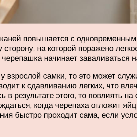
х тканей повышается с одновременны
 сторону, на которой поражено легкое
и черепашка начинает заваливаться н
 взрослой самки, то это может служ
одит к сдавливанию легких, что вле
ь в результате этого, то повлиять н
ждаться, когда черепаха отложит яйц
ония быстро проходит сама, если ус