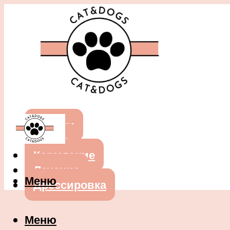
Собаки
Кошки
Кормление
Лечение
Меню
Дрессировка
Меню