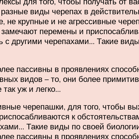
ексы для того, чтобы получать от ва
то разные виды черепах в действител
, не крупные и не агрессивные череп
, замечают перемены и приспосаблива
 с другими черепахами… Такие виды 
более пассивны в проявлениях способ
вных видов – то, они более примити
 так уж и легко…
сивные черепашки, для того, чтобы в
приспосабливаются к обстоятельствам
хами… Такие виды по своей биологии 
более пассивны в проявлениях способ