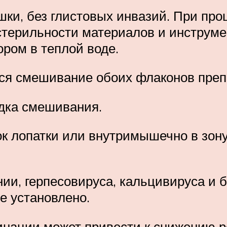
ки, без глистовых инвазий. При про
 стерильности материалов и инструм
ром в теплой воде.
ся смешивание обоих флаконов преп
ядка смешивания.
к лопатки или внутримышечно в зону
и, герпесовируса, кальцивируса и 
е установлено.
нации может привести к снижению р