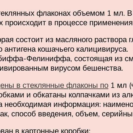
теклянных флаконах объемом 1 мл. В
 происходит в процессе применения
рая состоит из масляного раствора 
о антигена кошачьего калицивируса.
биффа-Фелиниффа, состоящая из сме
тивированным вирусом бешенства.
ены в стеклянные флаконы по
1 мл (
обками и обкатаны колпачками из а
ана необходимая информация: наимен
к, способ введения, объем, серийный
ван в картонные коробки: