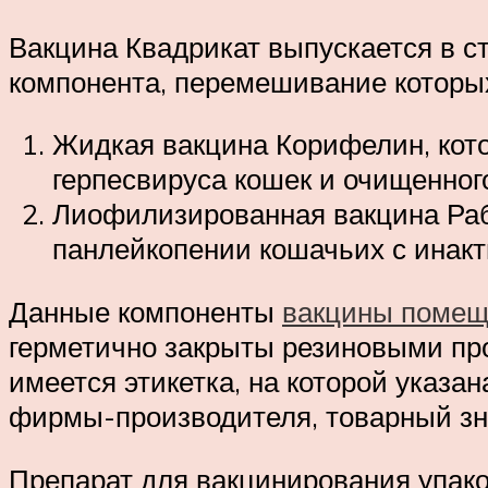
Вакцина Квадрикат выпускается в с
компонента, перемешивание которых
Жидкая вакцина Корифелин, кото
герпесвируса кошек и очищенног
Лиофилизированная вакцина Ра
панлейкопении кошачьих с инак
Данные компоненты
вакцины помещ
герметично закрыты резиновыми пр
имеется этикетка, на которой указ
фирмы-производителя, товарный зна
Препарат для вакцинирования упако