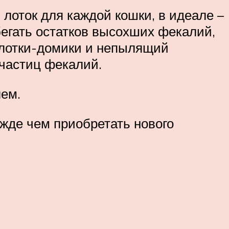
лоток для каждой кошки, в идеале –
бегать остатков высохших фекалий,
 лотки-домики и непылящий
частиц фекалий.
лем.
ежде чем приобретать нового