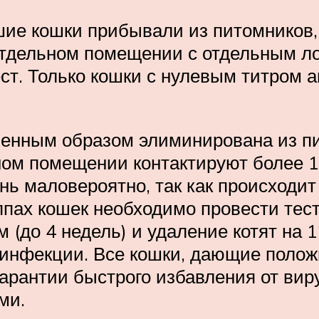
ие кошки прибывали из питомников, 
отдельном помещении с отдельным ло
ест. Только кошки с нулевым титром
енным образом элиминирована из пит
дном помещении контактируют более 
нь маловероятно, так как происходит
руппах кошек необходимо провести тес
м (до 4 недель) и удаление котят на 
 инфекции. Все кошки, дающие поло
 гарантии быстрого избавления от вир
ми.