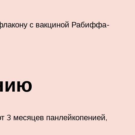
 флакону с вакциной Рабиффа-
нию
т 3 месяцев панлейкопенией,