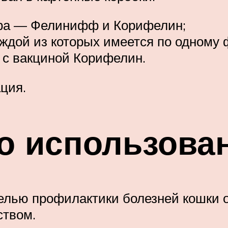
фа — Фелинифф и Корифелин;
каждой из которых имеется по одному
с вакциной Корифелин.
ция.
по использова
елью профилактики болезней кошки о
ством.