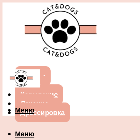
Собаки
Кошки
Кормление
Лечение
Меню
Дрессировка
Меню