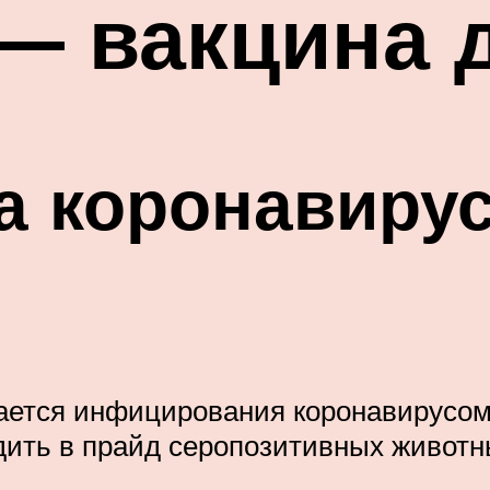
— вакцина 
а коронавиру
ечается инфицирования коронавирусом
дить в прайд серопозитивных животн