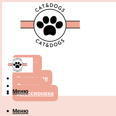
Собаки
Кошки
Кормление
Лечение
Меню
Дрессировка
Меню