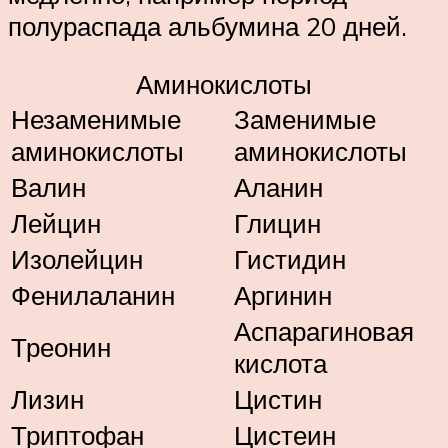
полураспада альбумина 20 дней.
Аминокислоты
Незаменимые
Заменимые
аминокислоты
аминокислоты
Валин
Аланин
Лейцин
Глицин
Изолейцин
Гистидин
Фенилаланин
Аргинин
Аспарагиновая
Треонин
кислота
Лизин
Цистин
Триптофан
Цистеин