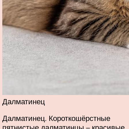
Далматинец
Далматинец. Короткошёрстные
пятнистые далматинцы – красивые,