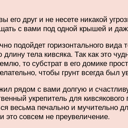
ы его друг и не несете никакой угроз
ать с вами под одной крышей и даже
ично подойдет горизонтального вида 
ину тела кивсяка. Так как это чуд
емлю, то субстрат в его домике прос
елательно, чтобы грунт всегда был у
жил рядом с вами долгую и счастливу
енный укрепитель для кивсякового па
ся весьма печально и мучительно для
и это совсем не преувеличение.