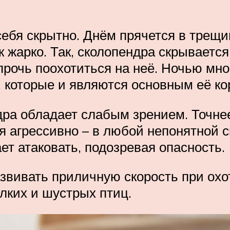
себя скрытно. Днём прячется в трещи
к жарко. Так, сколопендра скрывается
прочь поохотиться на неё. Ночью мно
 которые и являются основным её ко
дра обладает слабым зрением. Точнее
бя агрессивно – в любой непонятной 
ет атаковать, подозревая опасность.
звивать приличную скорость при охот
лких и шустрых птиц.