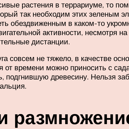
ивые растения в террариуме, то помн
оторый так необходим этих зеленым э
еть обездвиженным в каком-то укром
гательной активности, несмотря на т
ительные дистанции.
уга совсем не тяжело, в качестве ос
я от времени можно приносить с сада
сь, подгнившую древесину. Нельзя з
кальция.
и размножени