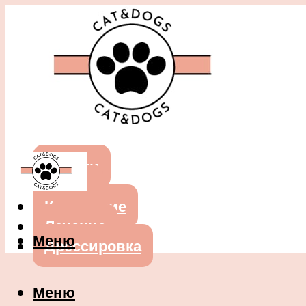
Собаки
Кошки
Кормление
Лечение
Меню
Дрессировка
Меню