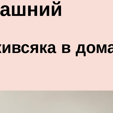
машний
кивсяка в дом