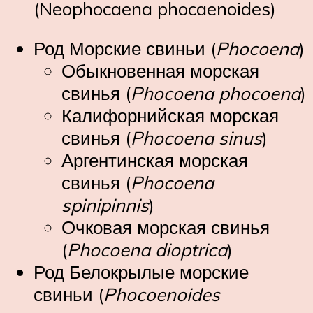
(Neophocaena phocaenoides)
Род Морские свиньи (
Phocoena
)
Обыкновенная морская
свинья (
Phocoena phocoena
)
Калифорнийская морская
свинья (
Phocoena sinus
)
Аргентинская морская
свинья (
Phocoena
spinipinnis
)
Очковая морская свинья
(
Phocoena dioptrica
)
Род Белокрылые морские
свиньи (
Phocoenoides