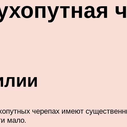
ухопутная 
илии
опутных черепах имеют существенны
и мало.