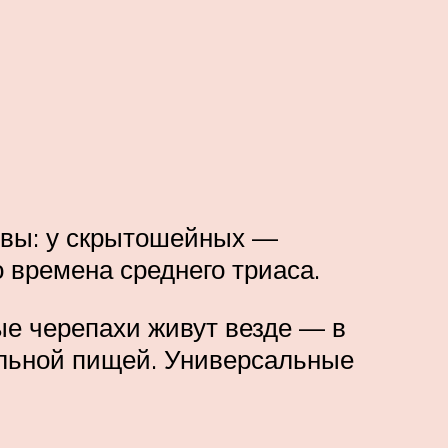
овы: у скрытошейных —
 времена среднего триаса.
е черепахи живут везде — в
тельной пищей. Универсальные