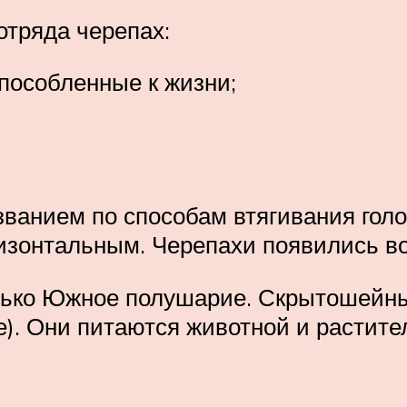
отряда черепах:
особленные к жизни;
званием по способам втягивания гол
зонтальным. Черепахи появились во
ько Южное полушарие. Скрытошейны
де). Они питаются животной и расти