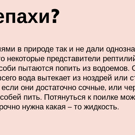
епахи?
ми в природе так и не дали однознач
что некоторые представители рептили
соби пытаются попить из водоемов. С
всего вода вытекает из ноздрей или 
 если они достаточно сочные, или че
обей пить. Потянуться к поилке може
рочно нужна какая – то жидкость.