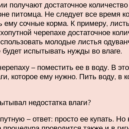
лии получают достаточное количество
оне питомца. Не следует все время 
 ему сочные корма. К примеру, лист
хопутной черепахе достаточное колич
использовать молодые листья одуван
будет испытывать нужды во влаге.
ерепаху – поместить ее в воду. В э
ги, которое ему нужно. Пить воду, в
пытывал недостатка влаги?
путную – ответ: просто ее купать. Но
а процедура проводится также и в ги