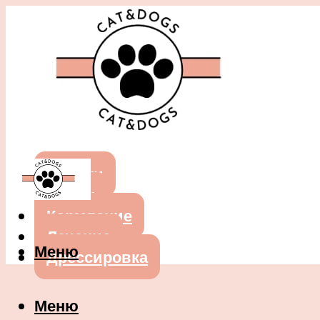
Собаки
Кошки
Кормление
Лечение
Меню
Дрессировка
Меню