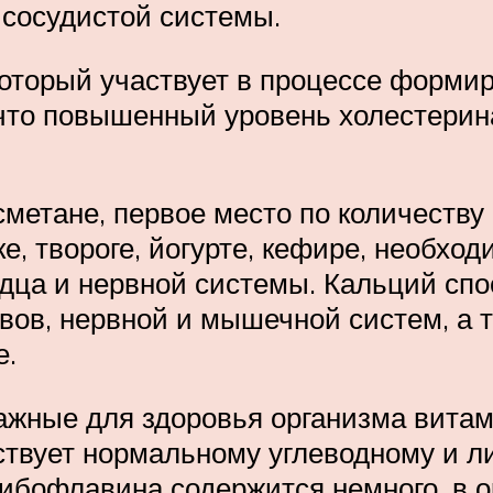
 сосудистой системы.
который участвует в процессе формир
 что повышенный уровень холестерина
метане, первое место по количеству
е, твороге, йогурте, кефире, необход
ца и нервной системы. Кальций спо
авов, нервной и мышечной систем, а
е.
жные для здоровья организма витами
ствует нормальному углеводному и 
рибофлавина содержится немного, в о