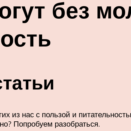
огут без мо
ость
статьи
гих из нас с пользой и питательност
сно? Попробуем разобраться.