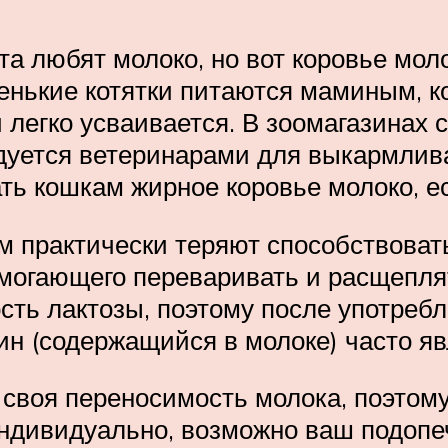
та любят молоко, но вот коровье мол
нькие котятки питаются маминым, ко
 легко усваивается. В зоомагазинах 
дуется ветеринарами для выкармлива
ть кошкам жирное коровье молоко, ес
 практически теряют способствовать
омогающего переваривать и расщепля
ть лактозы, поэтому после употребл
еин (содержащийся в молоке) часто я
 своя переносимость молока, поэтому 
индивидуально, возможно ваш подопе