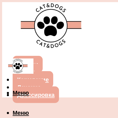
Собаки
Кошки
Кормление
Лечение
Меню
Дрессировка
Меню