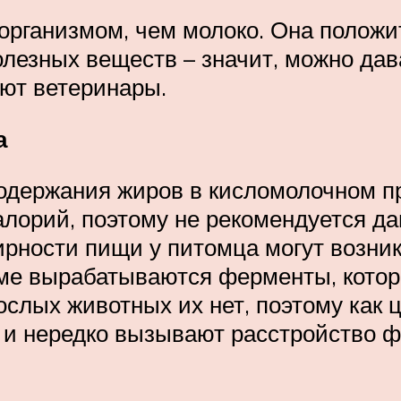
 организмом, чем молоко. Она полож
полезных веществ – значит, можно д
ают ветеринары.
а
одержания жиров в кисломолочном пр
алорий, поэтому не рекомендуется д
ирности пищи у питомца могут возни
изме вырабатываются ферменты, кото
ослых животных их нет, поэтому как ц
я и нередко вызывают расстройство 