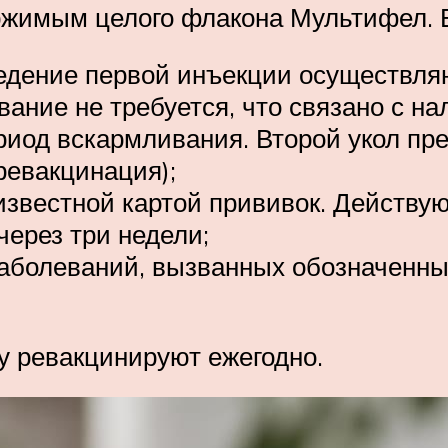
ржимым целого флакона Мультифел. 
едение первой инъекции осуществляю
вание не требуется, что связано с на
риод вскармливания. Второй укол пре
(ревакцинация);
известной картой прививок. Действую
через три недели;
заболеваний, вызванных обозначен
у ревакцинируют ежегодно.