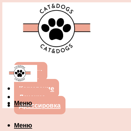
Собаки
Кошки
Кормление
Лечение
Меню
Дрессировка
Меню