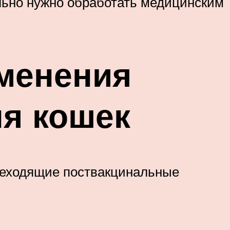
ельно нужно обработать медицинским
менения
я кошек
преходящие поствакцинальные