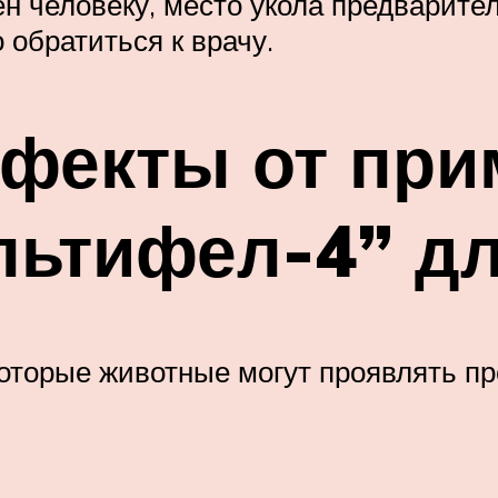
ен человеку, место укола предварит
 обратиться к врачу.
фекты от при
льтифел-4” дл
которые животные могут проявлять 