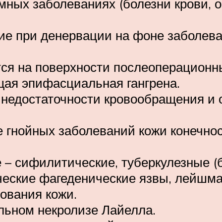
ных заболеваниях (болезни крови, о
е при денервации на фоне заболева
ся на поверхности послеоперационны
щая эпифасциальная гангрена.
недостаточности кровообращения и о
е гнойных заболеваний кожи конечно
 сифилитические, туберкулезные (бо
ческие фагеденические язвы, лейшман
ования кожи.
льном некролизе Лайелла.