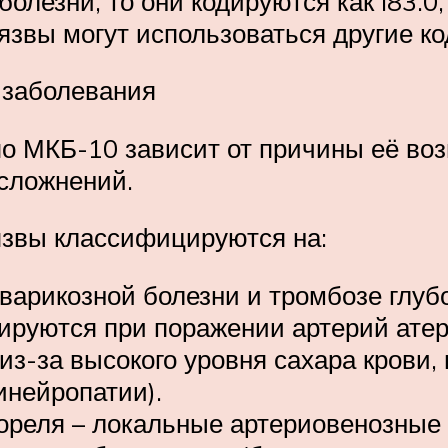
лезни, то они кодируются как I83.0, 
звы могут использоваться другие ко
 заболевания
 МКБ-10 зависит от причины её возн
сложнений.
язвы классифицируются на:
варикозной болезни и тромбозе глубо
ируются при поражении артерий ате
из-за высокого уровня сахара крови
инейропатии).
ореля – локальные артериовенозные