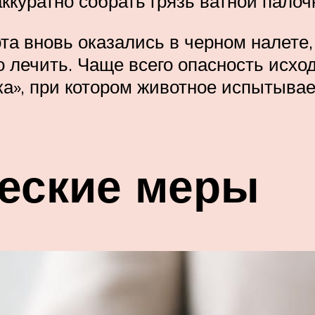
ккуратно собрать грязь ватной палоч
а вновь оказались в черном налете, т
 лечить. Чаще всего опасность исхо
тка», при котором животное испытыва
еские меры