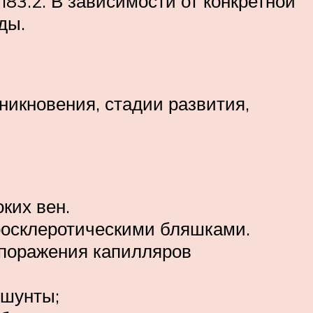
I83.2. В зависимости от конкретной
ды.
икновения, стадии развития,
ких вен.
росклеротическими бляшками.
, поражения капилляров
 шунты;