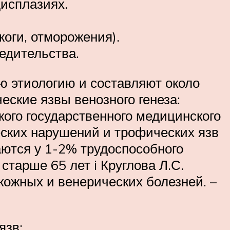
исплазиях.
оги, отморожения).
едительства.
 этиологию и составляют около
еские язвы венозного генеза:
ого государственного медицинского
ческих нарушений и трофических язв
аются у 1-2% трудоспособного
старше 65 лет i Круглова Л.С.
 кожных и венерических болезней. –
язв: