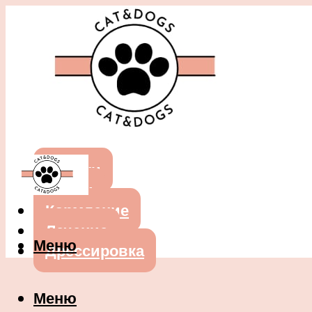
Собаки
Кошки
Кормление
Лечение
Меню
Дрессировка
Меню