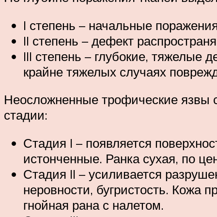
I степень – начальные поражения
II степень – дефект распространя
III степень – глубокие, тяжелые
крайне тяжелых случаях поврежд
Неосложненные трофические язвы со
стадии:
Стадия I – появляется поверхно
истонченные. Ранка сухая, по це
Стадия II – усиливается разруше
неровности, бугристость. Кожа п
гнойная рана с налетом.