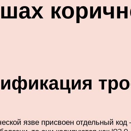
ушах корич
сификация тро
ской язве присвоен отдельный код 