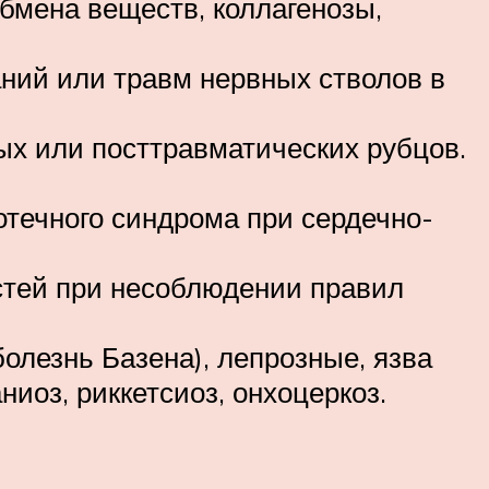
бмена веществ, коллагенозы,
ний или травм нервных стволов в
х или посттравматических рубцов.
течного синдрома при сердечно-
стей при несоблюдении правил
лезнь Базена), лепрозные, язва
иоз, риккетсиоз, онхоцеркоз.