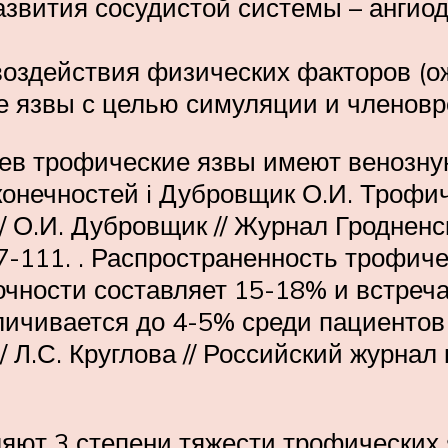
звития сосудистой системы – ангиод
оздействия физических факторов (ож
 язвы с целью симуляции и членовр
в трофические язвы имеют венозную
онечностей i Дубровщик О.И. Трофич
 О.И. Дубровщик // Журнал Гродненск
107-111. . Распространенность трофи
очности составляет 15-18% и встреч
личивается до 4-5% среди пациентов 
/ Л.С. Круглова // Российский журнал
яют 3 степени тяжести трофических 