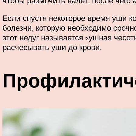
чтобы размочить налет, после чего а
Если спустя некоторое время уши кот
болезни, которую необходимо срочно
этот недуг называется «ушная чесо
расчесывать уши до крови.
Профилактич