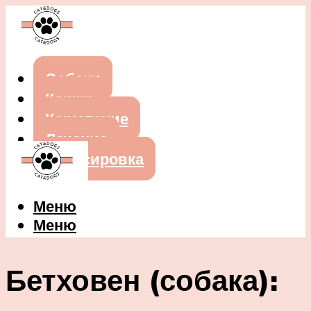
Собаки
Кошки
Кормление
Лечение
Дрессировка
Меню
Меню
Бетховен (собака):