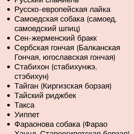
Русско-европейская лайка
Самоедская собака (самоед,
самоедский шпиц)
Сен-жерменский бракк
Сербская гончая (Балканская
Гончая, югославская гончая)
Стабихон (стабихунжэ,
стэбихун)
Тайган (Киргизская борзая)
Тайский риджбек
Такса
Уиппет
Фараонова собака (Фарао
Хаунд, Староегипетская борзая)