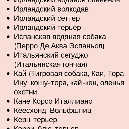
Ирландский волкодав
Ирландский сеттер
Ирландский терьер
Испанская водяная собака
(Перро Де Аква Эспаньол)
Итальянский сегуджо
(Итальянская гончая)
Кай (Тигровая собака, Каи, Тора
Ину, кошу-тора, кай-кен, оленья
охотни
Кане Корсо Италлиано
Кеесхонд, Вольфшпиц
Керн-терьер
Керри-блю-терьер