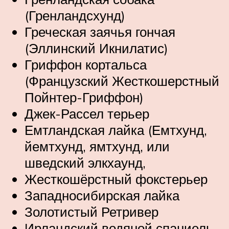
(Гренландсхунд)
Греческая заячья гончая
(Эллинский Икнилатис)
Гриффон кортальса
(Французский Жесткошерстный
Пойнтер-Гриффон)
Джек-Рассел терьер
Емтландская лайка (Емтхунд,
йемтхунд, ямтхунд, или
шведский элкхаунд,
Жесткошёрстный фокстерьер
Западносибирская лайка
Золотистый Ретривер
Ирландский водяной спаниель