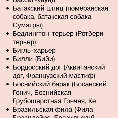
Батакский шпиц (померанская
собака, батакская собака
Суматры)
Бедлингтон-терьер (Ротбери-
терьер)
Бигль-харьер
Билли (Бийи)
Бордосский дог (Аквитанский
дог, Французский мастиф)
Боснийский барак (Босанский
Гонич, Боснийская
Грубошерстная Гончая, Ке
Бразильская фила (Фила
Бразилейро, Бразильский