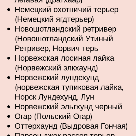
Немецкий охотничий терьер
(Немецкий ягдтерьер)
Новошотландский ретривер
(Новошотландский Утиный
Ретривер, Норвич терь
Норвежская лосиная лайка
(Норвежский элкхаунд)
Норвежский лундехунд
(норвежская тупиковая лайка,
Норск Лундехунд, Лун
Норвежский эльгхунд черный
Огар (Польский Огар)
Оттерхаунд (Выдровая Гончая)
Парсон джек рассел терьер