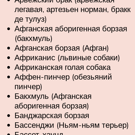
легавая, артезьен норман, бракк
де тулуз)
Афганская аборигенная борзая
(бакхмуль)
Афганская борзая (Афган)
Африканис (львиные собаки)
Африканская голая собака
Аффен-пинчер (обезьяний
пинчер)
Бакхмуль (Афганская
аборигенная борзая)
Банджарская борзая
Бассенджи (Ньям-ньям терьер)
Бассет-хаунд