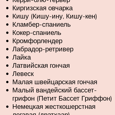
Киргизская овчарка
Кишу (Кишу-ину, Кишу-кен)
Кламбер-спаниель
Кокер-спаниель
Кромфорлендер
Лабрадор-ретривер
Лайка
Латвийская гончая
Левеск
Малая швейцарская гончая
Малый вандейский бассет-
грифон (Петит Бассет Гриффон)
Немецкая жесткошерстная
легавая (дратхаар)