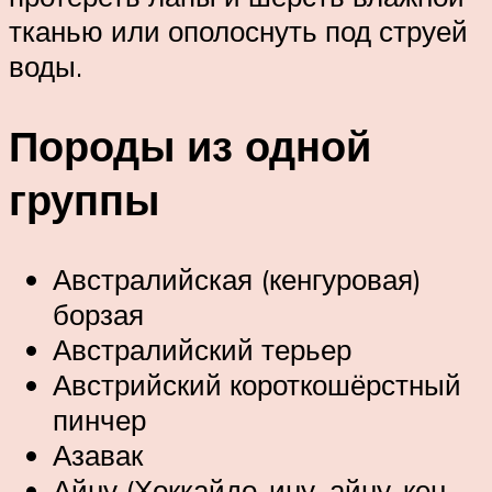
тканью или ополоснуть под струей
воды.
Породы из одной
группы
Австралийская (кенгуровая)
борзая
Австралийский терьер
Австрийский короткошёрстный
пинчер
Азавак
Айну (Хоккайдо-ину, айну-кен,