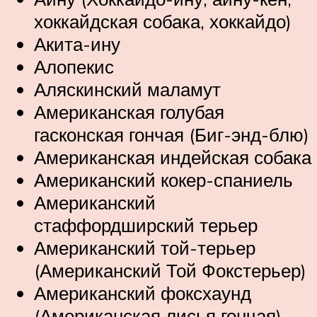
хоккайдская собака, хоккайдо)
Акита-ину
Алопекис
Аляскинский маламут
Американская голубая
гасконская гончая (Биг-энд-блю)
Американская индейская собака
Американский кокер-спаниель
Американский
стаффордширский терьер
Американский той-терьер
(Американский Той Фокстерьер)
Американский фоксхаунд
(Американская лисья гончая)