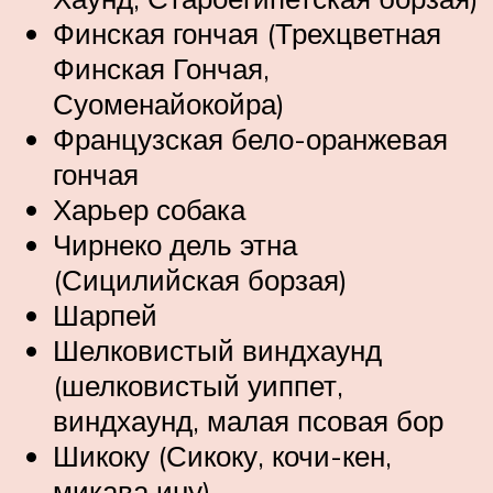
Финская гончая (Трехцветная
Финская Гончая,
Суоменайокойра)
Французская бело-оранжевая
гончая
Харьер собака
Чирнеко дель этна
(Сицилийская борзая)
Шарпей
Шелковистый виндхаунд
(шелковистый уиппет,
виндхаунд, малая псовая бор
Шикоку (Сикоку, кочи-кен,
микава ину)