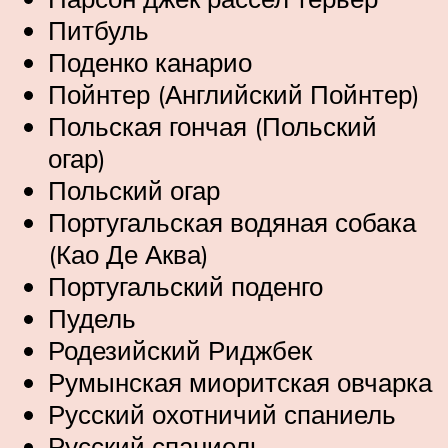
Питбуль
Поденко канарио
Пойнтер (Английский Пойнтер)
Польская гончая (Польский
огар)
Польский огар
Португальская водяная собака
(Као Де Аква)
Португальский поденго
Пудель
Родезийский Риджбек
Румынская миоритская овчарка
Русский охотничий спаниель
Русский спаниель