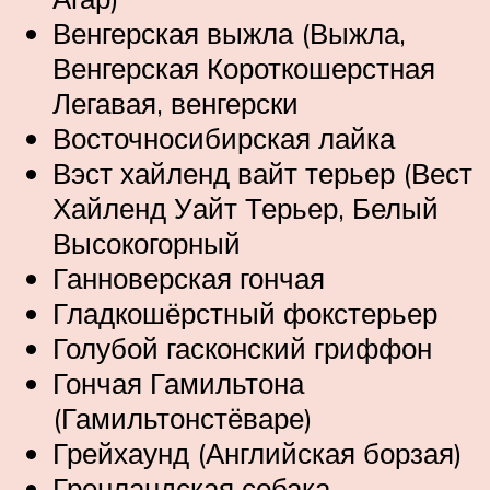
Венгерская выжла (Выжла,
Венгерская Короткошерстная
Легавая, венгерски
Восточносибирская лайка
Вэст хайленд вайт терьер (Вест
Хайленд Уайт Терьер, Белый
Высокогорный
Ганноверская гончая
Гладкошёрстный фокстерьер
Голубой гасконский гриффон
Гончая Гамильтона
(Гамильтонстёваре)
Грейхаунд (Английская борзая)
Гренландская собака