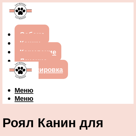
Собаки
Кошки
Кормление
Лечение
Дрессировка
Меню
Меню
Роял Канин для